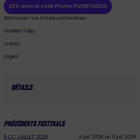
20% avec le code Promo FIVEBETAIX20
Retrouvez nos hôtels partenaires :
Golden Tulip :
Urban :
Loges :
DÉTAILS
PRÉCÉDENTS FESTIVALS
5 CC JUILLET 2026
4 juil. 2026 au 5 juil. 2026