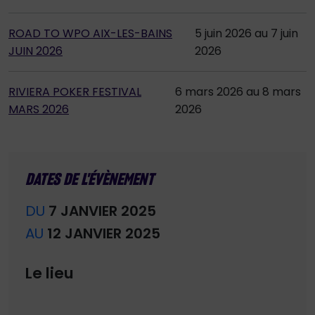
ROAD TO WPO AIX-LES-BAINS
5 juin 2026 au 7 juin
JUIN 2026
2026
RIVIERA POKER FESTIVAL
6 mars 2026 au 8 mars
MARS 2026
2026
DATES DE L'ÉVÈNEMENT
DU
7 JANVIER 2025
AU
12 JANVIER 2025
Le lieu