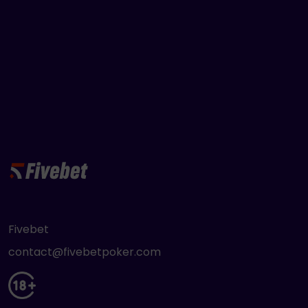
Fivebet
contact@fivebetpoker.com