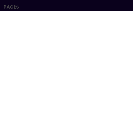
PAGES
Qui sommes-nous ?
Festivals Poker
Partenaires
Contact
NEWSLETTER