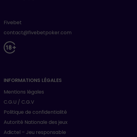
Fivebet
contact@fivebetpoker.com
INFORMATIONS LÉGALES
Mentions légales
C.G.U / C.G.V
Politique de confidentialité
Autorité Nationale des jeux
Adictel – Jeu responsable