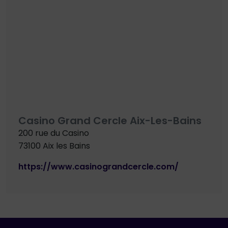
Casino Grand Cercle Aix-Les-Bains
200 rue du Casino
73100 Aix les Bains
https://www.casinograndcercle.com/