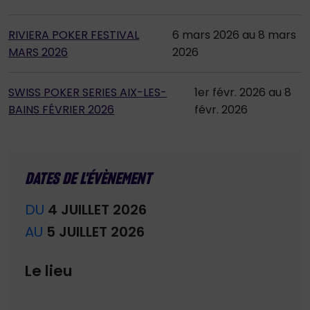
RIVIERA POKER FESTIVAL
6 mars 2026 au 8 mars
MARS 2026
2026
SWISS POKER SERIES AIX-LES-
1er févr. 2026 au 8
BAINS FÉVRIER 2026
févr. 2026
DATES DE L'ÉVÈNEMENT
DU
4 JUILLET 2026
AU
5 JUILLET 2026
Le lieu