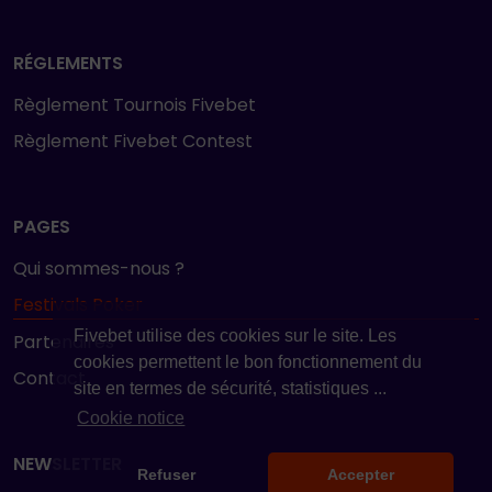
RÉGLEMENTS
Règlement Tournois Fivebet
Règlement Fivebet Contest
PAGES
Qui sommes-nous ?
Festivals Poker
Fivebet utilise des cookies sur le site. Les
Partenaires
cookies permettent le bon fonctionnement du
Contact
site en termes de sécurité, statistiques ...
Cookie notice
NEWSLETTER
Refuser
Accepter