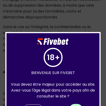
ou de suppression des données, à moins que cela
n’entraîne pour lui des formalités, coûts et
démarches disproportionnés.
Dans le cas où l’intégrité, la confidentialité ou la
sécurité des données à caractère personnel de
l’utilisateur est compromise, le responsable du
traitement s’engage à informer l’utilisateur par tout
moyen.
18+
ARTICLE 5 : DROITS DE L’UTILISATEUR
BIENVENUE SUR FIVEBET
Vous devez être majeur pour accéder au site.
Avez-vous l'âge légal dans votre pays afin de
Conformément à la réglementation concernant le
consulter le site ?
traitement des données à caractère personnel,
l’utilisateur possède les droits ci-après énumérés.