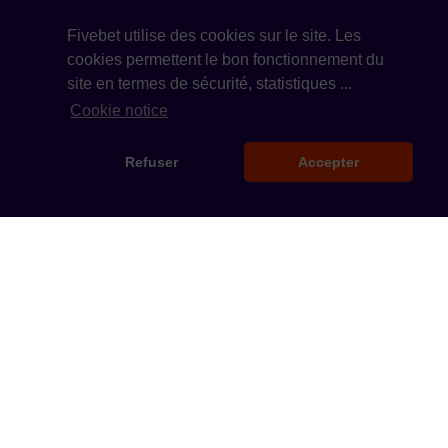
Fivebet utilise des cookies sur le site. Les
cookies permettent le bon fonctionnement du
site en termes de sécurité, statistiques ...
Cookie notice
Refuser
Accepter
Fivebet