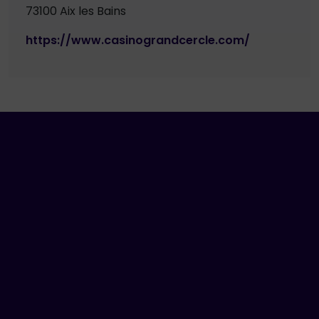
73100 Aix les Bains
https://www.casinograndcercle.com/