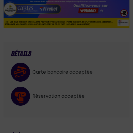
DÉTAILS
Carte bancaire acceptée
Réservation acceptée