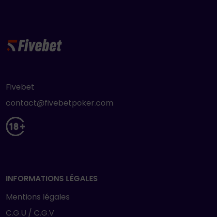
Fivebet
contact@fivebetpoker.com
INFORMATIONS LÉGALES
Mentions légales
C.G.U / C.G.V