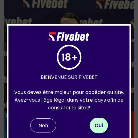
Vainqueur Big Fish dimanche
18+
BIENVENUE SUR FIVEBET
Vous devez être majeur pour accéder au site.
Avez-vous l'âge légal dans votre pays afin de
consulter le site ?
Non
Oui