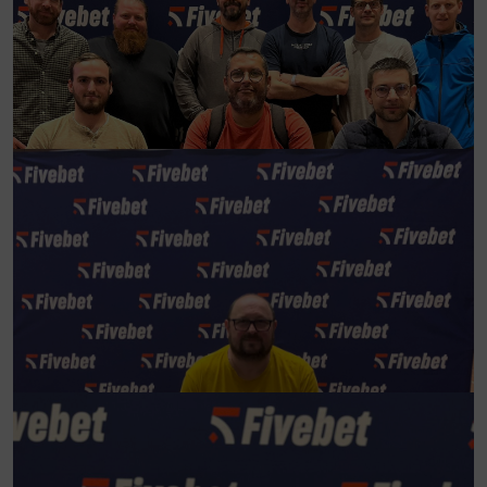
TF Main Event
TF Riviera City