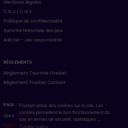
Mentions légales
C.G.U / C.G.V
Politique de confidentialité
Autorité Nationale des jeux
Adictel – Jeu responsable
RÉGLEMENTS
Règlement Tournois Fivebet
Règlement Fivebet Contest
PAGES
Fivebet utilise des cookies sur le site. Les
cookies permettent le bon fonctionnement du
Qui sommes-nous ?
site en termes de sécurité, statistiques ...
Festivals Poker
Cookie notice