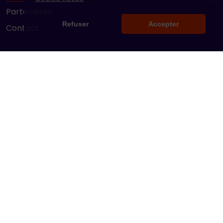
Partenaires
Refuser
Accepter
Contact
NEWSLETTER