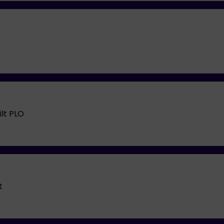
ilt PLO
t