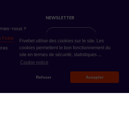
NEWSLETTER
mes-nous ?
s Poker
Fivebet utilise des cookies sur le site. Les
ires
cookies permettent le bon fonctionnement du
site en termes de sécurité, statistiques ...
t
Cookie notice
Refuser
Accepter