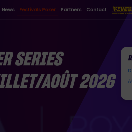
Festivals Poker
News
Partners
Contact
ER SERIES
D
D
ILLET/AOÛT 2026
A