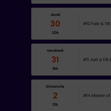
Jeudi
30
#10 Fast & Til
20h
Vendredi
31
#11 Just a Tilt
16h
Dimanche
2
#14 Master of 
13h