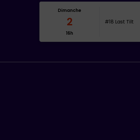
Dimanche
2
#18 Last Tilt
16h