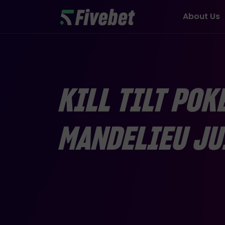
Skip to main content
About Us
KILL TILT POK
MANDELIEU JU