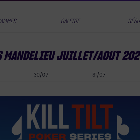
RAMMES
GALERIE
RÉSU
ES MANDELIEU JUILLET/AOUT 20
30/07
31/07