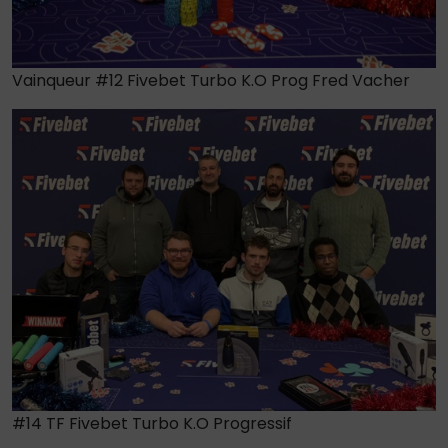
Vainqueur #12 Fivebet Turbo K.O Prog Fred Vacher
#14 TF Fivebet Turbo K.O Progressif