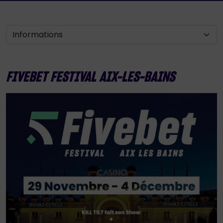
FIVEBET FESTIVAL AIX-LES-BAINS