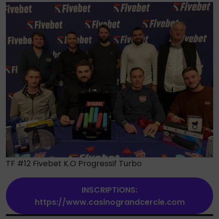
TF #12 Fivebet K.O Progressif Turbo
INSCRIPTIONS:
https://www.casinograndcercle.com