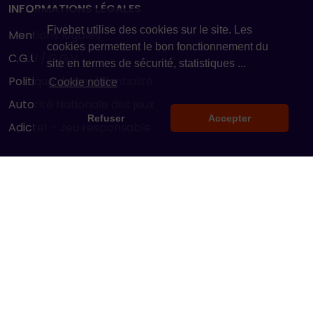
INFORMATIONS LÉGALES
Fivebet utilise des cookies sur le site. Les
Mentions légales
cookies permettent le bon fonctionnement du
C.G.U / C.G.V
site en termes de sécurité, statistiques ...
Politique de confidentialité
Cookie notice
Autorité Nationale des jeux
Refuser
Accepter
Adictel – Jeu responsable
RÉGLEMENTS
Règlement Tournois Fivebet
Règlement Fivebet Contest
PAGES
Qui sommes-nous ?