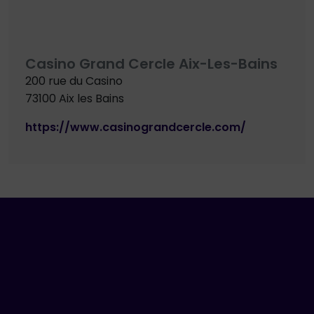
Casino Grand Cercle Aix-Les-Bains
200 rue du Casino
73100 Aix les Bains
https://www.casinograndcercle.com/