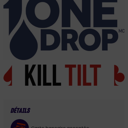
DÉTAILS