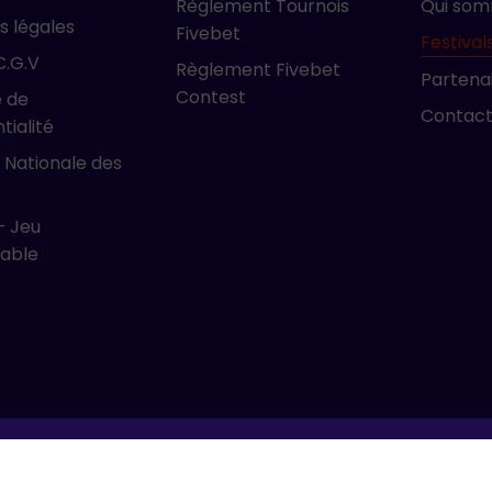
Règlement Tournois
Qui som
s légales
Fivebet
Festival
C.G.V
Règlement Fivebet
Partena
Contest
e de
Contac
tialité
 Nationale des
– Jeu
able
Copyright © 2026 |
Propulsé par
Accepted Actio