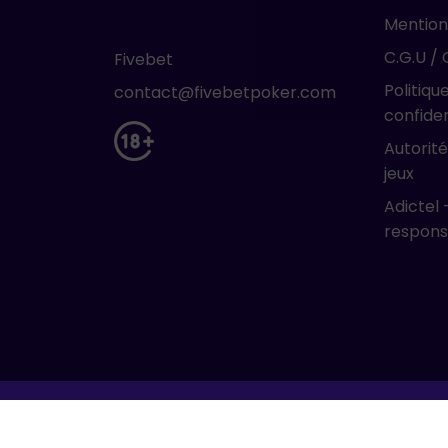
Mention
C.G.U / 
Fivebet
Politiqu
contact@fivebetpoker.com
confiden
Autorité
jeux
Adictel 
respons