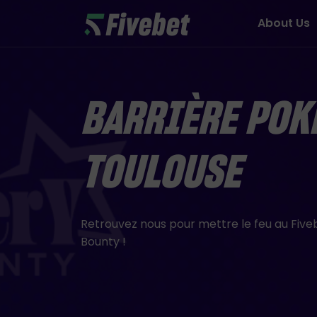
Skip to main content
About Us
BARRIÈRE POK
TOULOUSE
Retrouvez nous pour mettre le feu au Fiv
Bounty !