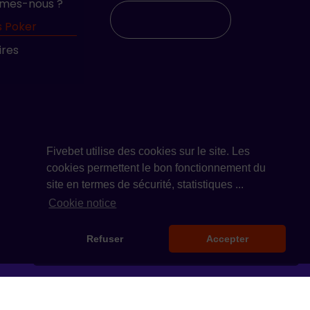
mes-nous ?
s Poker
ires
t
Fivebet utilise des cookies sur le site. Les
cookies permettent le bon fonctionnement du
site en termes de sécurité, statistiques ...
Cookie notice
Refuser
Accepter
n