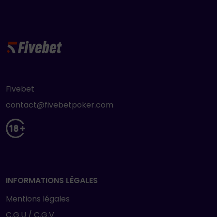
Fivebet
contact@fivebetpoker.com
INFORMATIONS LÉGALES
Mentions légales
C.G.U / C.G.V