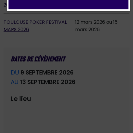
2026
2026
TOULOUSE POKER FESTIVAL
12 mars 2026 au 15
MARS 2026
mars 2026
DATES DE L'ÉVÈNEMENT
DU
9 SEPTEMBRE 2026
AU
13 SEPTEMBRE 2026
Le lieu