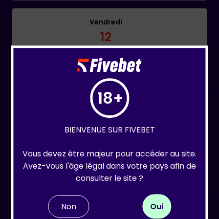
Vendredi
12
21:30
#07 Fish N' Swiss
Structure
18+
Samedi
13
BIENVENUE SUR FIVEBET
13:00
#08 Qualifier - SPS HIGH
Vous devez être majeur pour accéder au site.
ROLLER 'Win Your Seat @122K
Structure
Avez-vous l'âge légal dans votre pays afin de
chips' - CHF 170+30
consulter le site ?
Non
Oui
Samedi