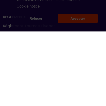
Cookie notice
RÉGLEMENTS
Refuser
Accepter
Règlement Tournois Fivebet
Règlement Fivebet Contest
PAGES
Qui sommes-nous ?
Festivals Poker
Partenaires
Contact
NEWSLETTER