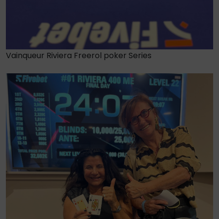
Vainqueur Riviera Freerol poker Series