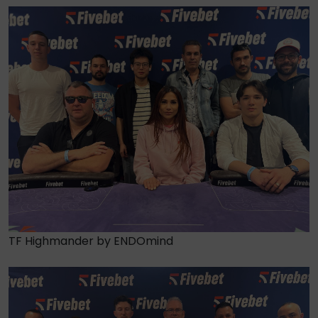
TF Highmander by ENDOmind