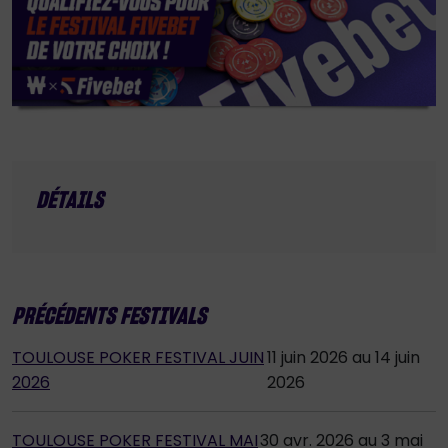
DÉTAILS
PRÉCÉDENTS FESTIVALS
TOULOUSE POKER FESTIVAL JUIN
11 juin 2026 au 14 juin
2026
2026
TOULOUSE POKER FESTIVAL MAI
30 avr. 2026 au 3 mai