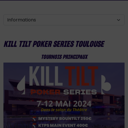
KILL TILT POKER SERIES TOULOUSE
TOURNOIS PRINCIPAUX