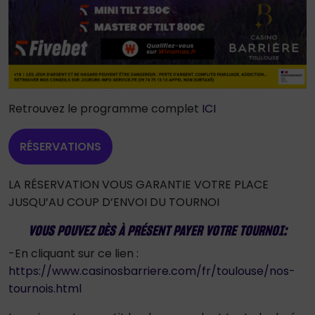
Retrouvez le programme complet
ICI
RÉSERVATIONS
LA RÉSERVATION VOUS GARANTIE VOTRE PLACE
JUSQU’AU COUP D’ENVOI DU TOURNOI
VOUS POUVEZ DÈS À PRÉSENT PAYER VOTRE TOURNOI:
-En cliquant sur ce lien :
https://www.casinosbarriere.com/fr/toulouse/nos-
tournois.html