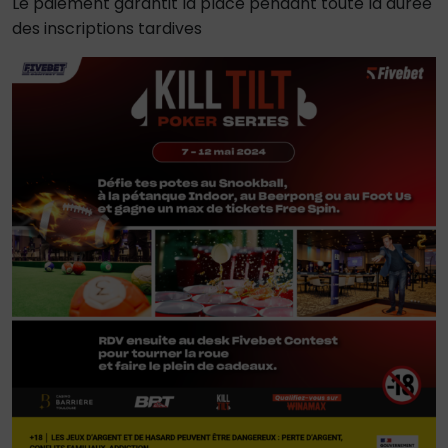
Le paiement garantit la place pendant toute la durée
des inscriptions tardives