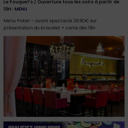
Le Fouquet’s / Ouverture tous les soirs à partir de
19H :
MENU
Menu Poker – avant spectacle 29.90€ sur
présentation du bracelet + carte dès 19h