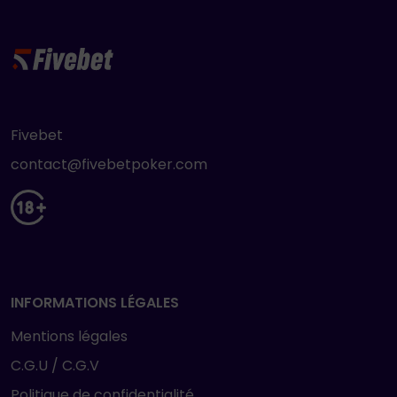
Fivebet
contact@fivebetpoker.com
INFORMATIONS LÉGALES
Mentions légales
C.G.U / C.G.V
Politique de confidentialité