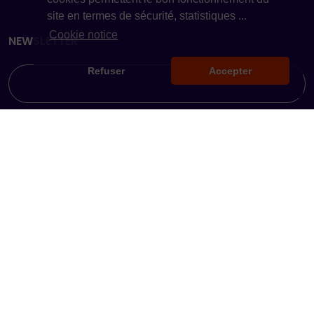
site en termes de sécurité, statistiques ...
Cookie notice
NEWSLETTER
Refuser
Accepter