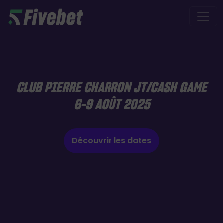
Skip to main content
CLUB PIERRE CHARRON JT/CASH GAME
6-9 AOÛT 2025
Découvrir les dates