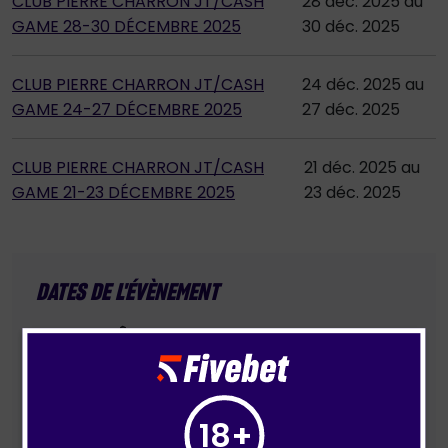
CLUB PIERRE CHARRON JT/CASH
28 déc. 2025 au
GAME 28-30 DÉCEMBRE 2025
30 déc. 2025
CLUB PIERRE CHARRON JT/CASH
24 déc. 2025 au
GAME 24-27 DÉCEMBRE 2025
27 déc. 2025
CLUB PIERRE CHARRON JT/CASH
21 déc. 2025 au
GAME 21-23 DÉCEMBRE 2025
23 déc. 2025
DATES DE L'ÉVÈNEMENT
DU
6 AOÛT 2025
AU
9 AOÛT 2025
Le lieu
18+