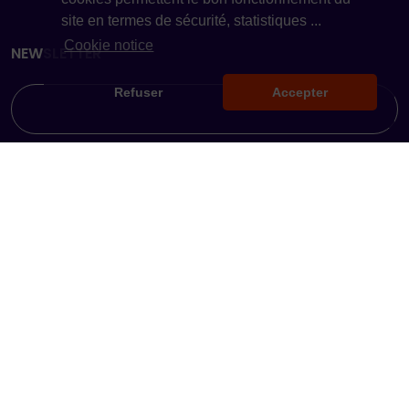
site en termes de sécurité, statistiques ...
Cookie notice
NEWSLETTER
Refuser
Accepter