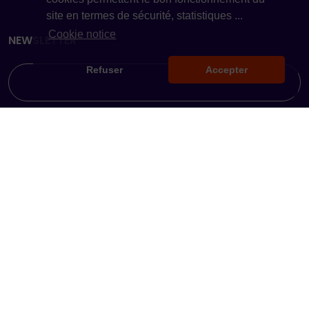
site en termes de sécurité, statistiques ...
Cookie notice
NEWSLETTER
Refuser
Accepter