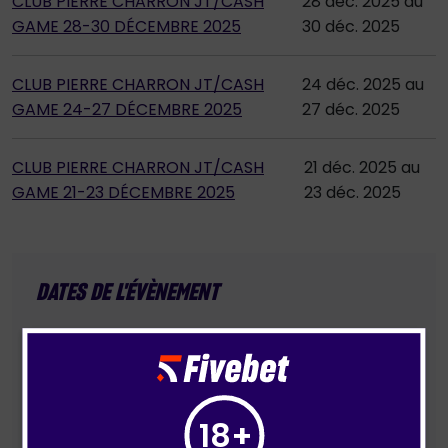
CLUB PIERRE CHARRON JT/CASH
28 déc. 2025 au
GAME 28-30 DÉCEMBRE 2025
30 déc. 2025
CLUB PIERRE CHARRON JT/CASH
24 déc. 2025 au
GAME 24-27 DÉCEMBRE 2025
27 déc. 2025
CLUB PIERRE CHARRON JT/CASH
21 déc. 2025 au
GAME 21-23 DÉCEMBRE 2025
23 déc. 2025
DATES DE L'ÉVÈNEMENT
DU
3 JUILLET 2024
AU
6 JUILLET 2024
Le lieu
18+