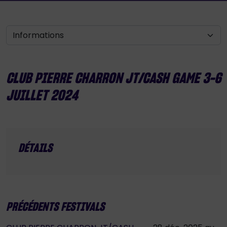
CLUB PIERRE CHARRON JT/CASH GAME 3-6
JUILLET 2024
DÉTAILS
PRÉCÉDENTS FESTIVALS