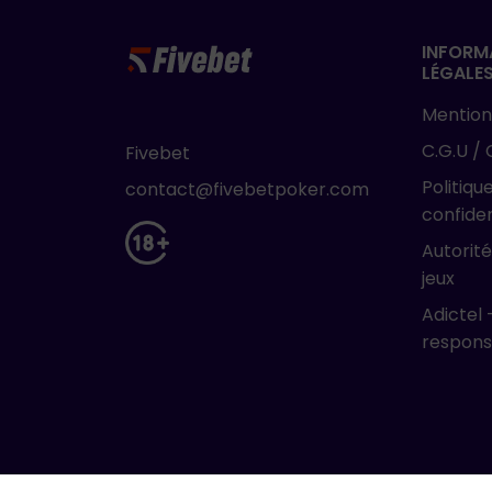
INFORM
LÉGALE
Mention
C.G.U / 
Fivebet
Politiqu
contact@fivebetpoker.com
confiden
Autorité
jeux
Adictel 
respons