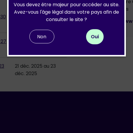
62 rue Pierre
Vous devez être majeur pour accéder au site.
75008 Paris
Avez-vous l'âge légal dans votre pays afin de
-30
28 déc. 2025 au 30
consulter le site ?
https://www
déc. 2025
Non
Oui
-27
24 déc. 2025 au 27
déc. 2025
23
21 déc. 2025 au 23
déc. 2025