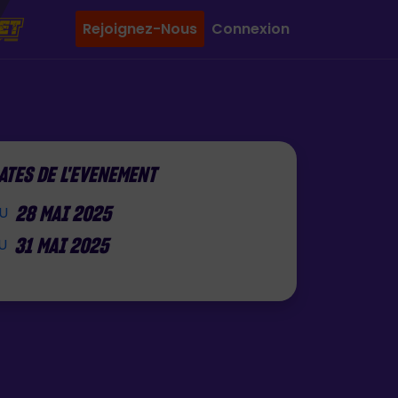
Rejoignez-Nous
Connexion
ATES DE L'EVENEMENT
28 MAI 2025
U
31 MAI 2025
U