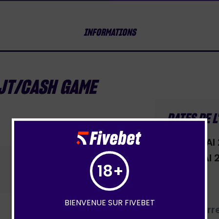
INFORMATIONS
JT/CASH GAME
DATES DE 
DU
28 MAI
AU
31 MAI 
18+
Le lieu
BIENVENUE SUR FIVEBET
Club Pierr