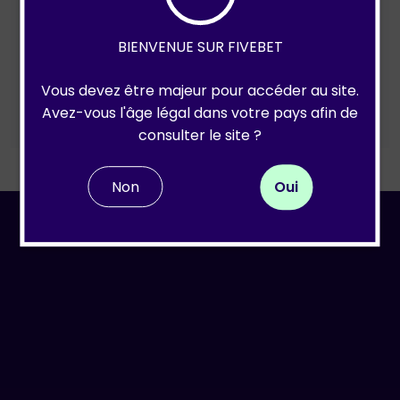
Club Pierre Charron
62 rue Pierre Charron
BIENVENUE SUR FIVEBET
75008 Paris
Vous devez être majeur pour accéder au site.
https://www.clubpierrecharron.com
Avez-vous l'âge légal dans votre pays afin de
consulter le site ?
Non
Oui