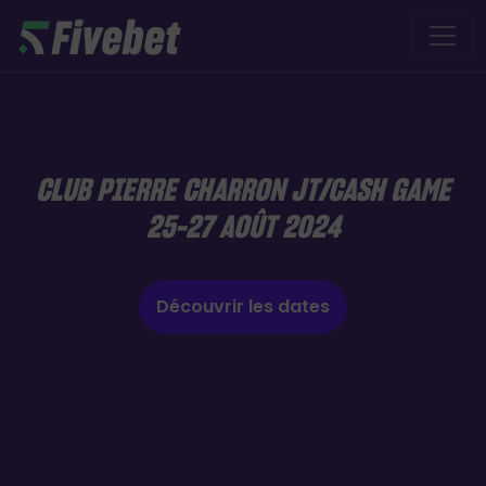
Skip to main content
CLUB PIERRE CHARRON JT/CASH GAME
25-27 AOÛT 2024
Découvrir les dates