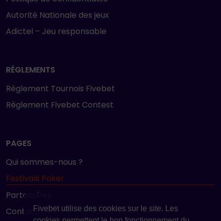
Autorité Nationale des jeux
Adictel – Jeu responsable
RÉGLEMENTS
Règlement Tournois Fivebet
Règlement Fivebet Contest
PAGES
Qui sommes-nous ?
Festivals Poker
Partenaires
Fivebet utilise des cookies sur le site. Les
Contact
cookies permettent le bon fonctionnement du