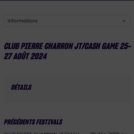
CLUB PIERRE CHARRON JT/CASH GAME 25-
27 AOÛT 2024
DÉTAILS
PRÉCÉDENTS FESTIVALS