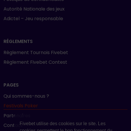
Autorité Nationale des jeux
Adictel – Jeu responsable
RÉGLEMENTS
Règlement Tournois Fivebet
Règlement Fivebet Contest
PAGES
Qui sommes-nous ?
Festivals Poker
Partenaires
Fivebet utilise des cookies sur le site. Les
Contact
cookies permettent le bon fonctionnement du