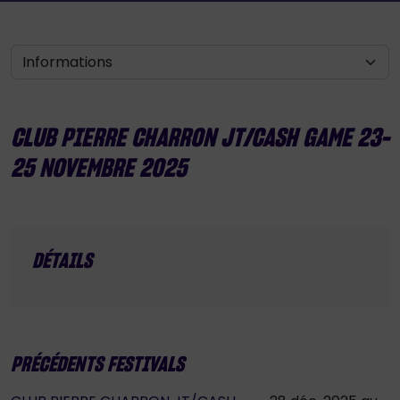
CLUB PIERRE CHARRON JT/CASH GAME 23-
25 NOVEMBRE 2025
DÉTAILS
PRÉCÉDENTS FESTIVALS