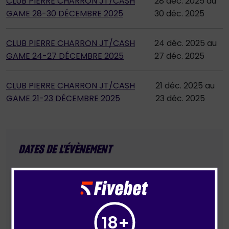
CLUB PIERRE CHARRON JT/CASH
28 déc. 2025 au
GAME 28-30 DÉCEMBRE 2025
30 déc. 2025
CLUB PIERRE CHARRON JT/CASH
24 déc. 2025 au
GAME 24-27 DÉCEMBRE 2025
27 déc. 2025
CLUB PIERRE CHARRON JT/CASH
21 déc. 2025 au
GAME 21-23 DÉCEMBRE 2025
23 déc. 2025
DATES DE L'ÉVÈNEMENT
DU
23 NOVEMBRE 2025
AU
25 NOVEMBRE 2025
Le lieu
18+