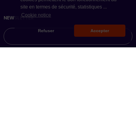
site en termes de sécurité, statistiques ...
Cookie notice
NEWSLETTER
Refuser
Accepter