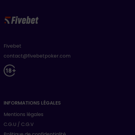
Fivebet
contact@fivebetpoker.com
INFORMATIONS LÉGALES
Mentions légales
C.G.U / C.G.V
Politique de confidentialité