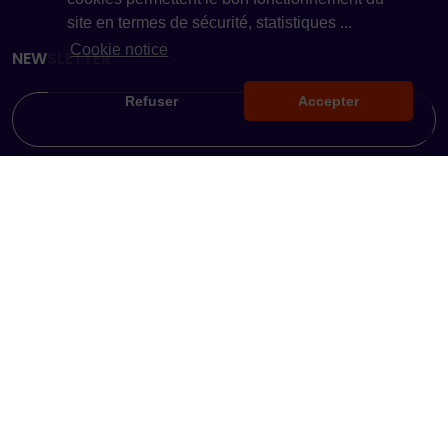
site en termes de sécurité, statistiques ...
Cookie notice
NEWSLETTER
Refuser
Accepter