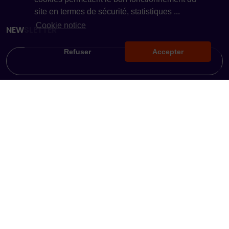
site en termes de sécurité, statistiques ...
Cookie notice
NEWSLETTER
Refuser
Accepter