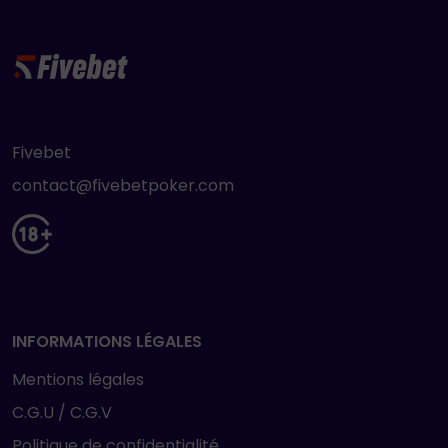
Fivebet
contact@fivebetpoker.com
INFORMATIONS LÉGALES
Mentions légales
C.G.U / C.G.V
Politique de confidentialité