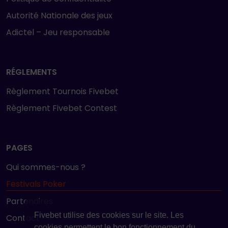
Autorité Nationale des jeux
Adictel – Jeu responsable
RÉGLEMENTS
Règlement Tournois Fivebet
Règlement Fivebet Contest
PAGES
Qui sommes-nous ?
Festivals Poker
Partenaires
Fivebet utilise des cookies sur le site. Les
Contact
cookies permettent le bon fonctionnement du