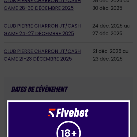
CLUB PIERRE CHARRON JT/CASH
28 déc. 2025 au
GAME 28-30 DÉCEMBRE 2025
30 déc. 2025
CLUB PIERRE CHARRON JT/CASH
24 déc. 2025 au
GAME 24-27 DÉCEMBRE 2025
27 déc. 2025
CLUB PIERRE CHARRON JT/CASH
21 déc. 2025 au
GAME 21-23 DÉCEMBRE 2025
23 déc. 2025
DATES DE L'ÉVÈNEMENT
DU
17 AVRIL 2024
AU
20 AVRIL 2024
Le lieu
18+