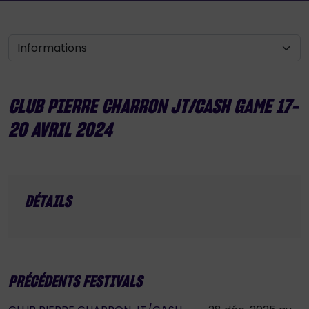
CLUB PIERRE CHARRON JT/CASH GAME 17-
20 AVRIL 2024
DÉTAILS
PRÉCÉDENTS FESTIVALS