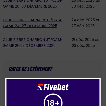
CLUB PIERRE CHARRON JT/CASH
28 déc. 2025 au
GAME 28-30 DÉCEMBRE 2025
30 déc. 2025
CLUB PIERRE CHARRON JT/CASH
24 déc. 2025 au
GAME 24-27 DÉCEMBRE 2025
27 déc. 2025
CLUB PIERRE CHARRON JT/CASH
21 déc. 2025 au
GAME 21-23 DÉCEMBRE 2025
23 déc. 2025
DATES DE L'ÉVÈNEMENT
DU
14 SEPTEMBRE 2025
AU
16 SEPTEMBRE 2025
Le lieu
18+