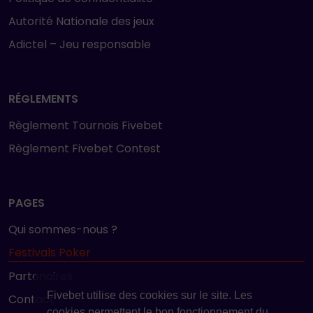
Autorité Nationale des jeux
Adictel – Jeu responsable
RÉGLEMENTS
Règlement Tournois Fivebet
Règlement Fivebet Contest
PAGES
Qui sommes-nous ?
Festivals Poker
Partenaires
Fivebet utilise des cookies sur le site. Les
Contact
cookies permettent le bon fonctionnement du