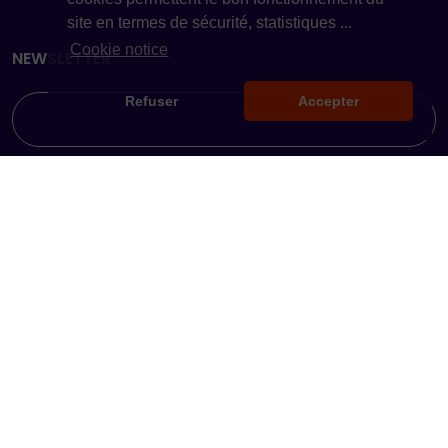
site en termes de sécurité, statistiques ...
Cookie notice
NEWSLETTER
Refuser
Accepter