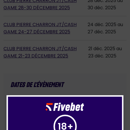
CLUB PIERRE CHARRON JT/CASH
28 déc. 2025 au
GAME 28-30 DÉCEMBRE 2025
30 déc. 2025
CLUB PIERRE CHARRON JT/CASH
24 déc. 2025 au
GAME 24-27 DÉCEMBRE 2025
27 déc. 2025
CLUB PIERRE CHARRON JT/CASH
21 déc. 2025 au
GAME 21-23 DÉCEMBRE 2025
23 déc. 2025
DATES DE L'ÉVÈNEMENT
DU
10 JUILLET 2024
AU
13 JUILLET 2024
Le lieu
18+