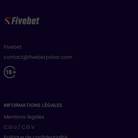
Fivebet
contact@fivebetpoker.com
INFORMATIONS LÉGALES
Mentions légales
C.G.U / C.G.V
Politique de confidentialité