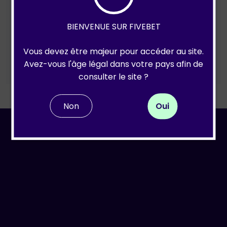
Club Pierre Charron
62 rue Pierre Charron
BIENVENUE SUR FIVEBET
75008 Paris
Vous devez être majeur pour accéder au site.
https://www.clubpierrecharron.com
Avez-vous l'âge légal dans votre pays afin de
consulter le site ?
Non
Oui