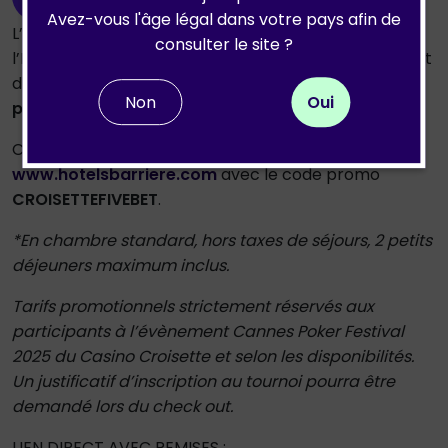
Avez-vous l'âge légal dans votre pays afin de
L’Hôtel Barrière Le Majestic à partir de 450€/ nuit et
consulter le site ?
l’Hôtel Barrière Le Gray d’Albion à partir de 280€/nuit
du 29 mai au 1er juin→
Jusqu’à -30% sur les tarifs
Non
Oui
publics
Ces offres sont accessibles directement sur
www.hotelsbarriere.com
avec le code promo
CROISETTEFIVEBET
.
*En chambre standard, hors taxes de séjours, 2 petits
déjeuners maximum inclus.
Tarifs promotionnels strictement réservés aux
participants à l’évènement Cannes Poker Festival
2025 du Casino Croisette et selon les disponibilités.
Un justificatif d’inscription au tournoi pourra être
demandé lors du check out.
LIEN DIRECT AVEC REMISES :