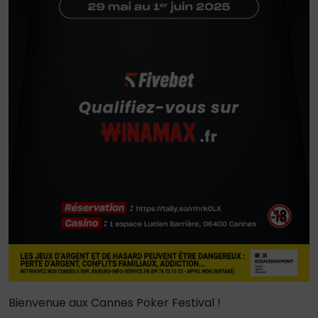
Bienvenue aux Cannes Poker Festival !