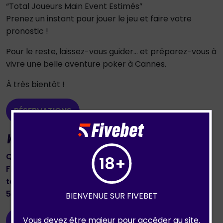
“Total Joueurs Main Event Estimés”
Prenez un instant pour jouer le jeu et faire votre
pronostic !
Pour le reste, laissez-vous guider… et préparez-vous à
vivre une belle aventure poker à Cannes.
À très bientôt !
RÉSERVATIONS
WINAMAX
Qualifiez-vous pour n’importe lequel des Festivals
18+
Fivebet en remportant le fameux ticket à 500€,
tous les jeudis à 21H15 grâce au super satellite à
50€
BIENVENUE SUR FIVEBET
Vous devez être majeur pour accéder au site.
OFFRE HÔTELIÈRE