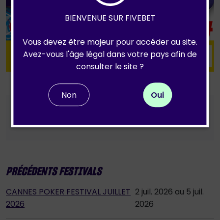
BIENVENUE SUR FIVEBET
Vous devez être majeur pour accéder au site.
Avez-vous l'âge légal dans votre pays afin de
consulter le site ?
Non
Oui
DÉTAILS
PRÉCÉDENTS FESTIVALS
CANNES POKER FESTIVAL JUILLET
2 juil. 2026 au 5 juil.
2026
2026