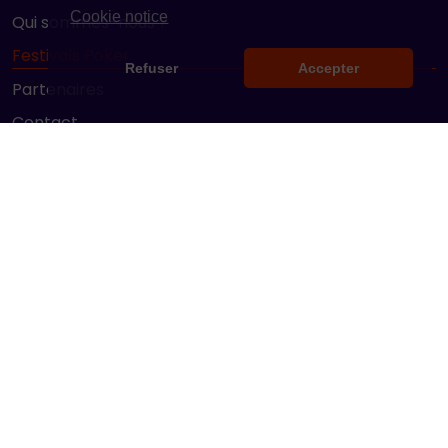
Cookie notice
Qui sommes-nous ?
Festivals Poker
Refuser
Accepter
Partenaires
Contact
NEWSLETTER