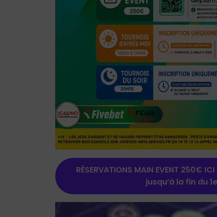
RÉSERVATIONS MAIN EVENT 250€ ICI 
jusqu’à la fin du 1e