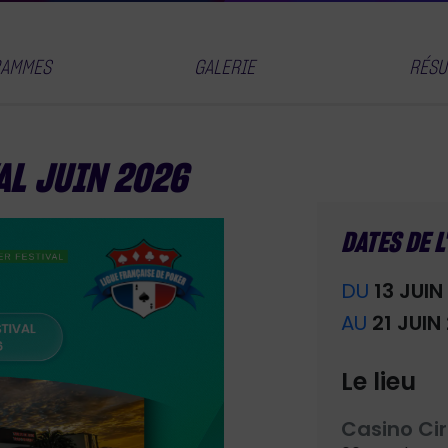
RAMMES
GALERIE
RÉSU
AL JUIN 2026
DATES DE 
DU
13 JUIN
AU
21 JUIN
Le lieu
Casino Ci