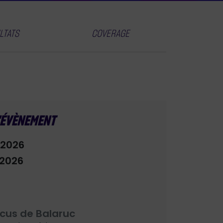
LTATS
COVERAGE
L'ÉVÈNEMENT
 2026
 2026
rcus de Balaruc