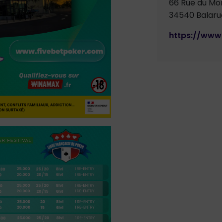
66 Rue du Mon
34540 Balaru
https://www.