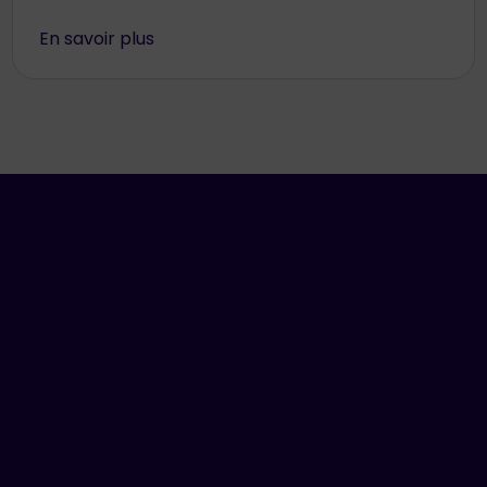
En savoir plus