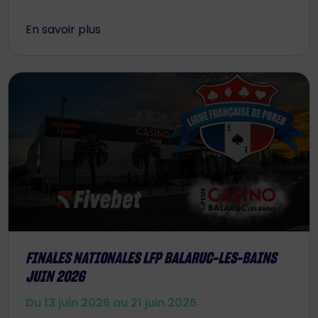
En savoir plus
FINALES NATIONALES LFP BALARUC-LES-BAINS
JUIN 2026
Du 13 juin 2026 au 21 juin 2026