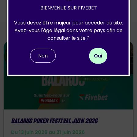
BIENVENUE SUR FIVEBET
Vous devez être majeur pour accéder au site.
Avez-vous l'âge légal dans votre pays afin de
consulter le site ?
Non
Oui
BALARUC POKER FESTIVAL JUIN 2026
Du 13 juin 2026 au 21 juin 2026