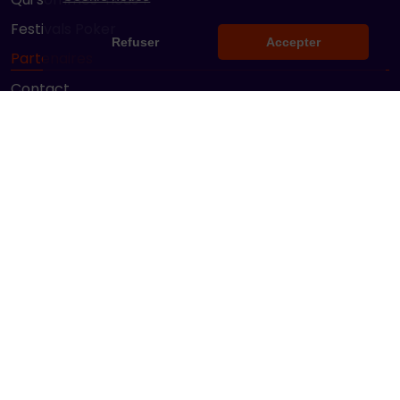
Festivals Poker
Refuser
Accepter
Partenaires
Contact
NEWSLETTER