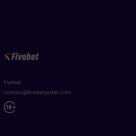
Fivebet
contact@fivebetpoker.com