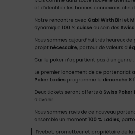
Mais comme dans toute nouvelle aventure,
et d’identifier les bonnes connexions afin 
Notre rencontre avec
Gabi Wirth Biri
et
M
dynamique
100 % suisse
au sein des
Swiss
Nous sommes aujourd’hui très heureux de p
projet
nécessaire
, porteur de valeurs d’
éq
Car le poker n’appartient pas à un genre :
Le premier lancement de ce partenariat au
Poker Ladies
programmé le
dimanche 8 f
Deux tickets seront offerts à
Swiss Poker 
d’avenir.
Nous sommes ravis de ce nouveau partena
ensemble un moment
100 % Ladies
, parto
Fivebet, prometteur et propriétaire de la