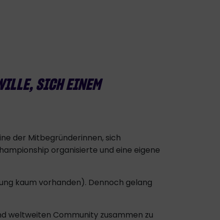
WILLE, SICH EINEM
eine der Mitbegründerinnen, sich
Championship organisierte und eine eigene
etzung kaum vorhanden). Dennoch gelang
en und weltweiten Community zusammen zu