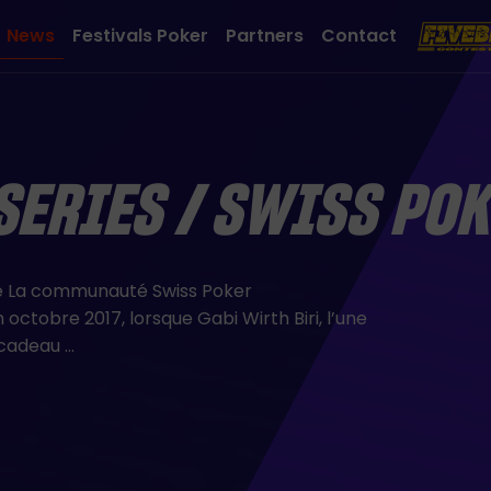
News
Festivals Poker
Partners
Contact
SERIES / SWISS POK
rme La communauté Swiss Poker
octobre 2017, lorsque Gabi Wirth Biri, l’une
adeau ...