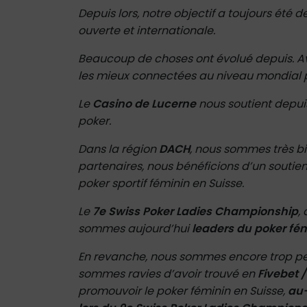
Depuis lors, notre objectif a toujours ét
ouverte et internationale.
Beaucoup de choses ont évolué depuis. 
les mieux connectées au niveau mondial 
Le
Casino de Lucerne
nous soutient depui
poker.
Dans la région
DACH
, nous sommes très b
partenaires, nous bénéficions d’un soutie
poker sportif féminin en Suisse.
Le
7e Swiss Poker Ladies Championship
,
sommes aujourd’hui
leaders du poker fé
En revanche, nous sommes encore trop peu
sommes ravies d’avoir trouvé en
Fivebet /
promouvoir le poker féminin en Suisse,
au-