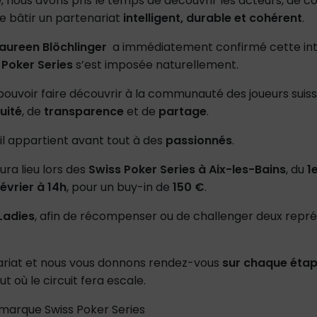
 nous avons pris le temps de découvrir les acteurs, de
de bâtir un partenariat
intelligent, durable et cohérent
.
aureen Blöchlinger
a immédiatement confirmé cette intu
 Poker Series
s’est imposée naturellement.
ouvoir faire découvrir à la communauté des joueurs suisse
uité
, de
transparence
et de
partage
.
 il appartient avant tout à des
passionnés
.
ra lieu lors des
Swiss Poker Series à Aix-les-Bains
, du
1
évrier à 14h
, pour un buy-in de
150 €
.
Ladies
, afin de récompenser ou de challenger deux repr
riat et nous vous donnons rendez-vous
sur chaque étap
ut où le circuit fera escale.
 marque Swiss Poker Series