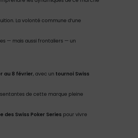
 comprendre les dynamiques de ce marché
ition. La volonté commune d’une
s — mais aussi frontaliers — un
er au 8 février
, avec un
tournoi Swiss
ésentantes de cette marque pleine
e des Swiss Poker Series
pour vivre