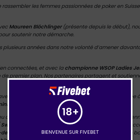
é de rassembler les femmes passionnées de poker en Suis
Avec
Maureen Blöchlinger
(présente depuis le début), no
pour soutenir notre démarche.
s plusieurs années dans notre volonté d’amener davant
ien connectées, et avec la
championne WSOP Ladies Jes
n de premier plan. Nos partenaires partagent et soutienn
 avec
53 participantes
, a été l’édition la plus fréquentée 
minin en Suisse
.
18+
 connues en Suisse romande, ainsi qu’en Suisse italien
 Swiss Poker Series
un nouveau partenaire qui nous acc
BIENVENUE SUR FIVEBET
delà des frontières linguistiques
… et, espérons-le, de b