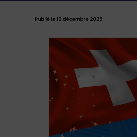
Publié le 12 décembre 2025