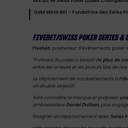
lors du 9e Swiss Poker Ladies Champion
Gabi Wirth Biri – Fondatrice des Swiss P
FIVEBET/SWISS POKER SERIES & 
F
ivebet
, promoteur d’événements poker e
“l’univers du poker a besoin de
plus de co
entre les acteurs et les joueurs lors de nos 
Le déploiement de nos événements à
Fri
un double objectif :
faire connaître la marque et proposer
une
ambassadeur
Daniel Duthon
, plus engag
Imaginer un rapprochement avec
Swiss P