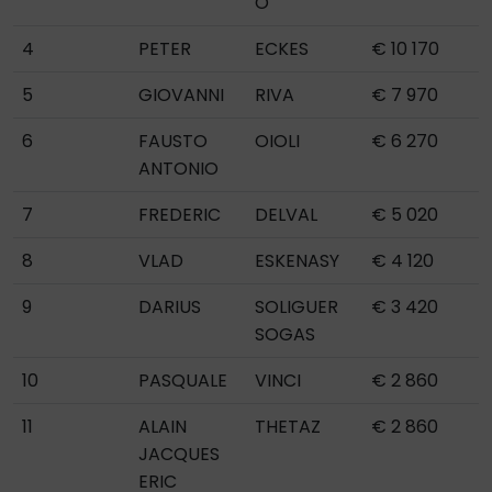
O
4
PETER
ECKES
€ 10 170
5
GIOVANNI
RIVA
€ 7 970
6
FAUSTO
OIOLI
€ 6 270
ANTONIO
7
FREDERIC
DELVAL
€ 5 020
8
VLAD
ESKENASY
€ 4 120
9
DARIUS
SOLIGUER
€ 3 420
SOGAS
10
PASQUALE
VINCI
€ 2 860
11
ALAIN
THETAZ
€ 2 860
JACQUES
ERIC