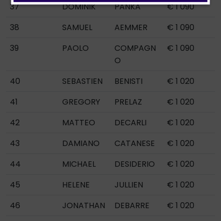
37
DOMINIK
PANKA
€ 1 090
38
SAMUEL
AEMMER
€ 1 090
39
PAOLO
COMPAGN
€ 1 090
O
40
SEBASTIEN
BENISTI
€ 1 020
41
GREGORY
PRELAZ
€ 1 020
42
MATTEO
DECARLI
€ 1 020
43
DAMIANO
CATANESE
€ 1 020
44
MICHAEL
DESIDERIO
€ 1 020
45
HELENE
JULLIEN
€ 1 020
46
JONATHAN
DEBARRE
€ 1 020