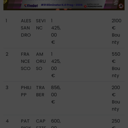
1
ALES
SEVI
1
2100
SAN
NC
425,
€
DRO
00
Bou
€
nty
2
FRA
AM
1
550
NCE
ORU
425,
€
SCO
SO
00
Bou
€
nty
3
PHILI
TRA
856,
200
PP
BER
00
€
€
Bou
nty
4
PAT
CAP
600,
250