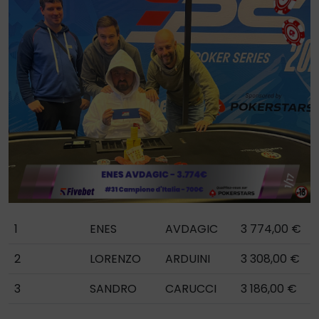
1
ENES
AVDAGIC
3 774,00 €
2
LORENZO
ARDUINI
3 308,00 €
3
SANDRO
CARUCCI
3 186,00 €