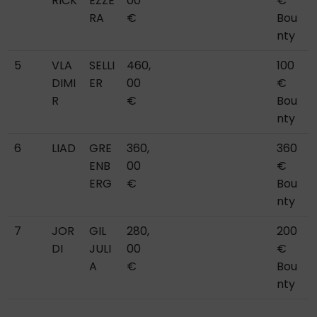
RICK
EZZE
00
€
RA
€
Bou
nty
5
VLA
SELLI
460,
100
DIMI
ER
00
€
R
€
Bou
nty
6
LIAD
GRE
360,
360
ENB
00
€
ERG
€
Bou
nty
7
JOR
GIL
280,
200
DI
JULI
00
€
A
€
Bou
nty