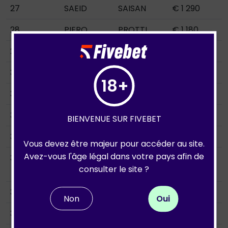
27
SAEID
SAISAN
€ 1 290
28
PIERO
PROTTI
€ 1 180
29
RICCARDO
CAMPANA
€ 1 180
30
JORDI
JULIA
€ 1 180
18+
31
PAU
SALA
€ 1 180
32
KEVIN
MONNIER
€ 1 090
BIENVENUE SUR FIVEBET
33
GASPARE
GIGLIO
€ 1 090
Vous devez être majeur pour accéder au site.
Avez-vous l'âge légal dans votre pays afin de
34
ALMIR
HASANOVI
€ 1 090
consulter le site ?
C
35
ZLATKO
SUNJIC
€ 1 090
Non
Oui
36
ALEXANDER
LUCIANI
€ 1 090