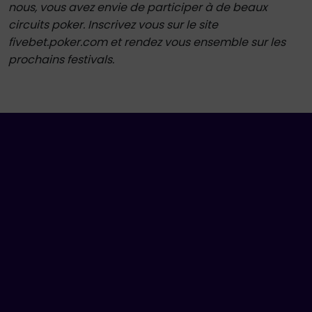
nous, vous avez envie de participer à de beaux
circuits poker. Inscrivez vous sur le site
fivebet.poker.com et rendez vous ensemble sur les
prochains festivals.