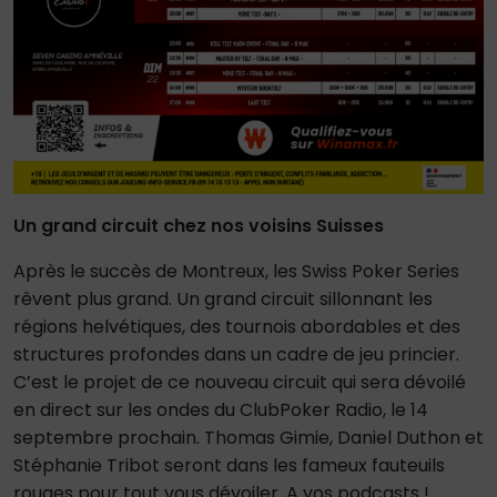
Un grand circuit chez nos voisins Suisses
Après le succès de Montreux, les Swiss Poker Series
rêvent plus grand. Un grand circuit sillonnant les
régions helvétiques, des tournois abordables et des
structures profondes dans un cadre de jeu princier.
C’est le projet de ce nouveau circuit qui sera dévoilé
en direct sur les ondes du ClubPoker Radio, le 14
septembre prochain. Thomas Gimie, Daniel Duthon et
Stéphanie Tribot seront dans les fameux fauteuils
rouges pour tout vous dévoiler. A vos podcasts !