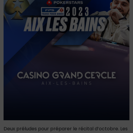
Deux préludes pour préparer le récital d’octobre. Les