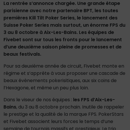
La rentrée s’annonce chargée. Une grande étape
parisienne avec notre partenaire BPT, les toutes
premières Kill Tilt Poker Series, le lancement des
Suisse Poker Series mais surtout, un énorme FPS du
3 au 8 octobre à Aix-Les-Bains. Les équipes de
Fivebet sont sur tous les fronts pour le lancement
d’une deuxième saison pleine de promesses et de
beaux festivals.
Pour sa deuxième année de circuit, Fivebet monte en
régime et s’apprête à vous proposer une cascade de
beaux évènements pokerisitiques, aux six coins de
l’Hexagone, et même un peu plus loin.
Dans le viseur de nos équipes :
les FPS d’Aix-Les-
Bains
, du 3 au 8 octobre prochain. Inutile de rappeler
le prestige et la qualité de la marque FPS. PokerStars
et Fivebet associent leurs forces le temps d’une
semaine de tournois massifs et prestigieux. Le trio