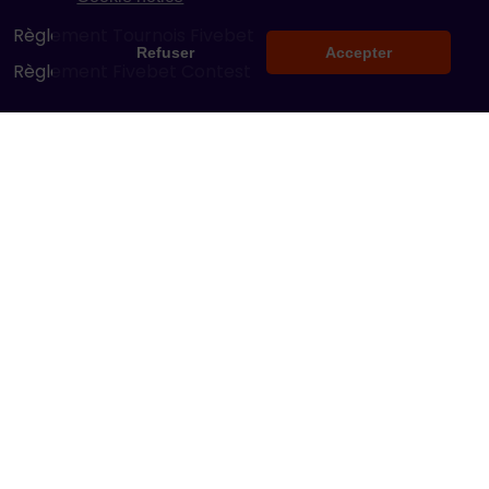
Règlement Tournois Fivebet
Refuser
Accepter
Règlement Fivebet Contest
PAGES
Qui sommes-nous ?
Festivals Poker
Partenaires
Contact
NEWSLETTER