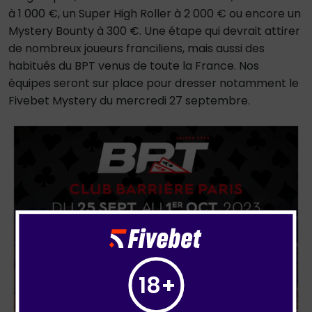
à 1 000 €, un Super High Roller à 2 000 € ou encore un
Mystery Bounty à 300 €. Une étape qui devrait attirer
de nombreux joueurs franciliens, mais aussi des
habitués du BPT venus de toute la France. Nos
équipes seront sur place pour dresser notamment le
Fivebet Mystery du mercredi 27 septembre.
18+