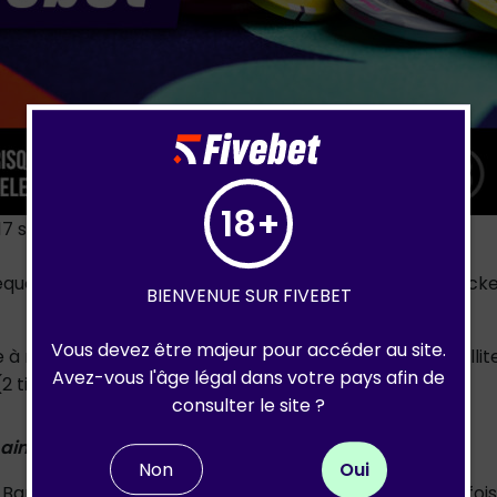
18+
 17 septembre 2023
equel
des Festivals Fivebet
en remportant le fameux ticket
BIENVENUE SUR FIVEBET
Vous devez être majeur pour accéder au site.
 moindre coût, 3 possibilités s’offrent à vous : le satellit
Avez-vous l'âge légal dans votre pays afin de
(2 tickets garantis).
consulter le site ?
ain Festivals Fivebet (nouveaux Festivals à venir):
Non
Oui
 Barrière Toulouse – Buy-in 400€ – Récurrence = une foi