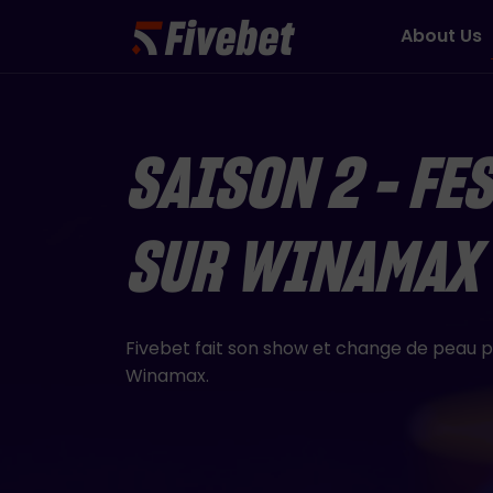
Skip to main content
About Us
SAISON 2 – FE
SUR WINAMAX 
Fivebet fait son show et change de peau 
Winamax.