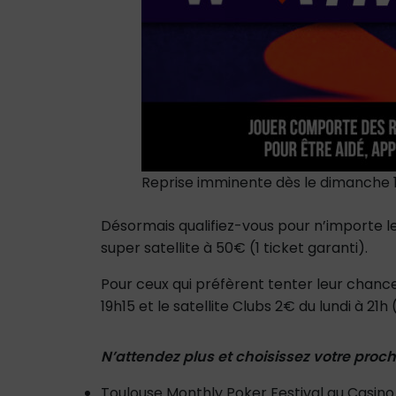
Reprise imminente dès le dimanche
Désormais qualifiez-vous pour n’importe l
super satellite à 50€ (1 ticket garanti).
Pour ceux qui préfèrent tenter leur chance à
19h15 et le satellite Clubs 2€ du lundi à 21h 
N’attendez plus et choisissez votre proch
Toulouse Monthly Poker Festival au Casino