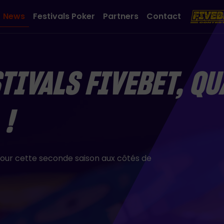
News
Festivals Poker
Partners
Contact
STIVALS FIVEBET, Q
!
pour cette seconde saison aux côtés de