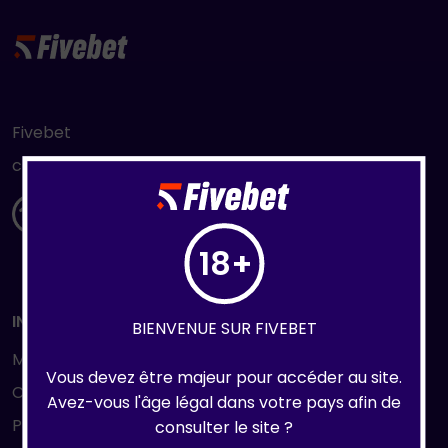
Fivebet
contact@fivebetpoker.com
18+
INFORMATIONS LÉGALES
BIENVENUE SUR FIVEBET
Mentions légales
Vous devez être majeur pour accéder au site.
C.G.U / C.G.V
Avez-vous l'âge légal dans votre pays afin de
Politique de confidentialité
consulter le site ?