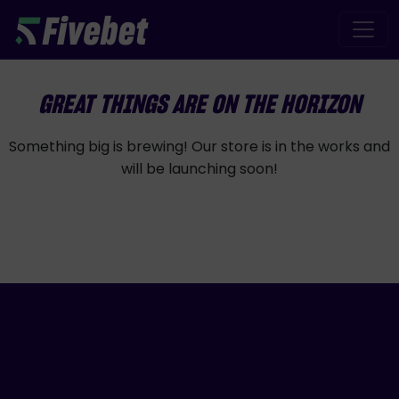
Skip to main content
Skip
to
content
GREAT THINGS ARE ON THE HORIZON
Something big is brewing! Our store is in the works and
will be launching soon!