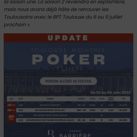
la saison une. La saison 2 reviendra en septembre,
mais nous avons déjà hâte de retrouver les
Toulousains avec le BPT Toulouse du 6 au 9 juillet
prochain ».