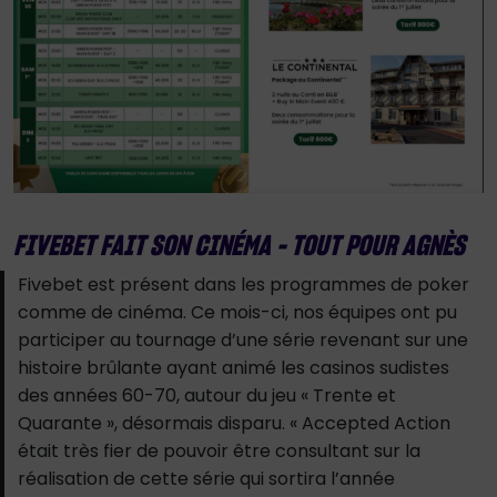
FIVEBET FAIT SON CINÉMA
– TOUT POUR AGNÈS
Fivebet est présent dans les programmes de poker
comme de cinéma. Ce mois-ci, nos équipes ont pu
participer au tournage d’une série revenant sur une
histoire brûlante ayant animé les casinos sudistes
des années 60-70, autour du jeu « Trente et
Quarante », désormais disparu. « Accepted Action
était très fier de pouvoir être consultant sur la
réalisation de cette série qui sortira l’année