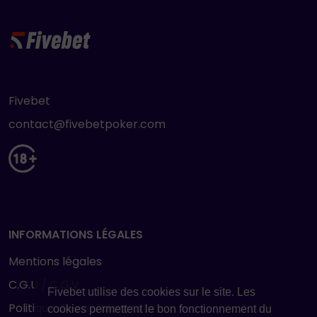
Fivebet
contact@fivebetpoker.com
INFORMATIONS LÉGALES
Mentions légales
C.G.U / C.G.V
Fivebet utilise des cookies sur le site. Les
Politique de confidentialité
cookies permettent le bon fonctionnement du