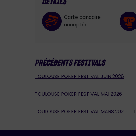
DÉTAILS
Carte bancaire
acceptée
PRÉCÉDENTS FESTIVALS
TOULOUSE POKER FESTIVAL JUIN 2026
TOULOUSE POKER FESTIVAL MAI 2026
TOULOUSE POKER FESTIVAL MARS 2026