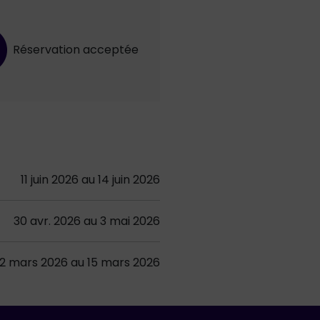
Réservation acceptée
11 juin 2026 au 14 juin 2026
30 avr. 2026 au 3 mai 2026
12 mars 2026 au 15 mars 2026