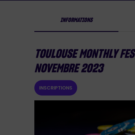
INFORMATIONS
TOULOUSE MONTHLY FES
NOVEMBRE 2023
INSCRIPTIONS