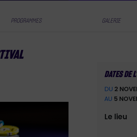
PROGRAMMES
GALERIE
TIVAL
DATES DE 
DU
2 NOVE
AU
5 NOVE
Le lieu