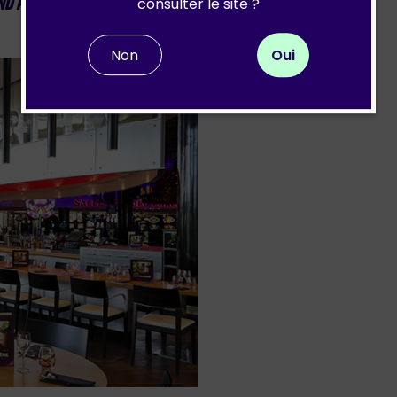
ND POKER, VOUS TROUVEREZ:
consulter le site ?
Non
Oui