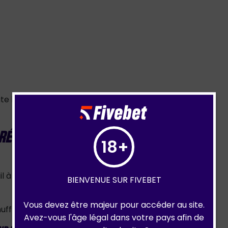
e la durée des inscriptions
 RÉSERVER VOTRE
18+
l à
BIENVENUE SUR FIVEBET
Vous devez être majeur pour accéder au site.
huffle up and deal du tournoi
Avez-vous l'âge légal dans votre pays afin de