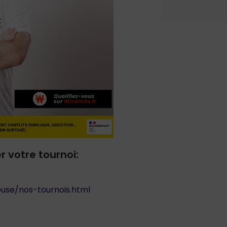
 votre tournoi:
ouse/nos-tournois.html