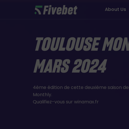
Skip to main content
About Us
TOULOUSE MON
MARS 2024
4ème édition de cette deuxième saison de
Monthly.
Qualifiez-vous sur winamax.fr