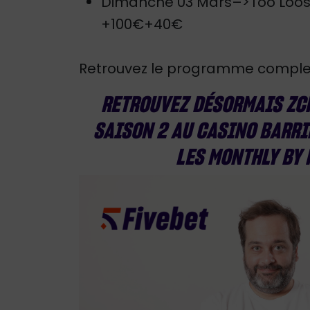
Dimanche 03 Mars–>Too Loose
+100€+40€
Retrouvez le programme complet
RETROUVEZ DÉSORMAIS ZC
SAISON 2 AU CASINO BARRI
LES MONTHLY BY 