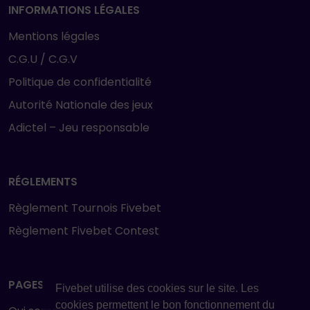
INFORMATIONS LÉGALES
Mentions légales
C.G.U / C.G.V
Politique de confidentialité
Autorité Nationale des jeux
Adictel – Jeu responsable
RÉGLEMENTS
Règlement Tournois Fivebet
Règlement Fivebet Contest
PAGES
Fivebet utilise des cookies sur le site. Les
cookies permettent le bon fonctionnement du