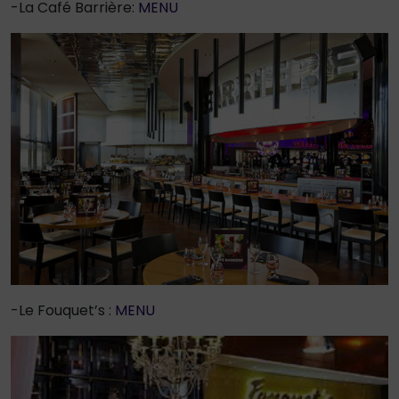
-La Café Barrière:
MENU
-Le Fouquet’s :
MENU