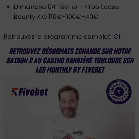
Dimanche 04 Février –>Too Loose
Bounty K.O 110€+100€+40€
Retrouvez le programme complet
ICI
RETROUVEZ DÉSORMAIS ZCHANCE SUR NOTRE
SAISON 2 AU CASINO BARRIÈRE TOULOUSE SUR
LES MONTHLY BY FIVEBET