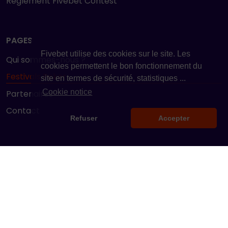
Règlement Fivebet Contest
PAGES
Fivebet utilise des cookies sur le site. Les
Qui sommes-nous ?
cookies permettent le bon fonctionnement du
Festivals Poker
site en termes de sécurité, statistiques ...
Cookie notice
Partenaires
Contact
Refuser
Accepter
NEWSLETTER