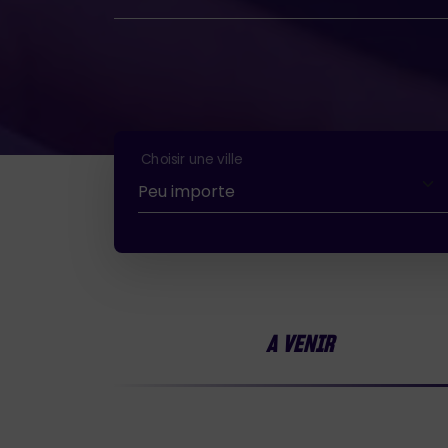
Choisir une ville
A VENIR