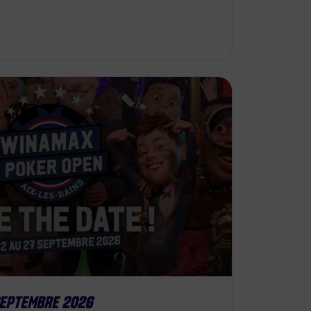
SEPTEMBRE 2026