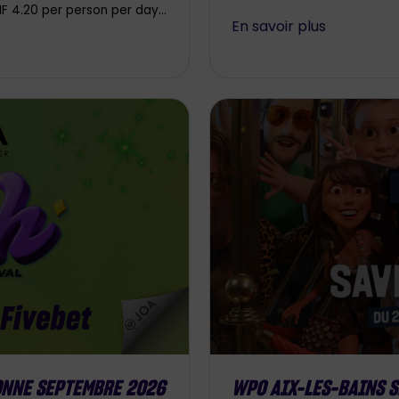
HF 4.20 per person per day,
En savoir plus
LONNE SEPTEMBRE 2026
WPO AIX-LES-BAINS 