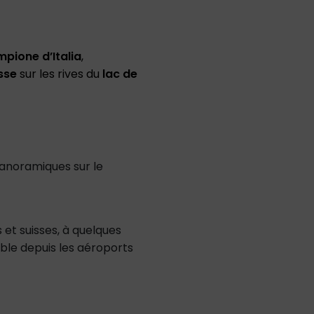
pione d’Italia
,
sse
sur les rives du
lac de
panoramiques sur le
s et suisses, à quelques
ble depuis les aéroports