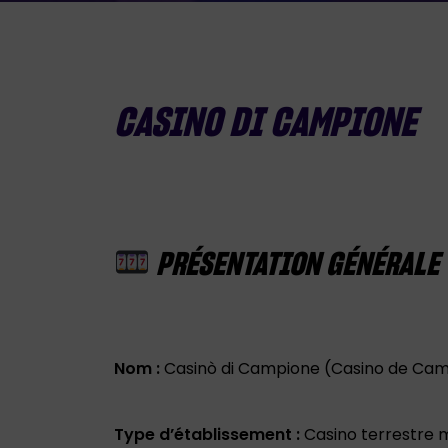
CASINO DI CAMPIONE
PRÉSENTATION GÉNÉRALE
Nom :
Casinò di Campione (Casino de Camp
Type d’établissement :
Casino terrestre m