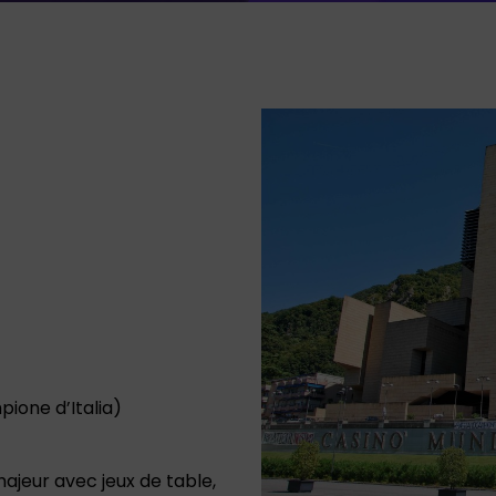
ione d’Italia)
ajeur avec jeux de table,