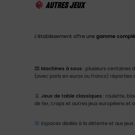
AUTRES JEUX
L’établissement offre une
gamme complèt
Machines à sous
: plusieurs centaine
(avec paris en euros ou francs) réparties 
Jeux de table classiques
: roulette, b
de fer, craps et autres jeux européens et 
Espaces dédiés à la détente et aux jeux