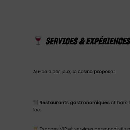
SERVICES & EXPÉRIENCES
Au-delà des jeux, le casino propose :
Restaurants gastronomiques
et bars 
lac.
Espaces VIP et services personnalisés po