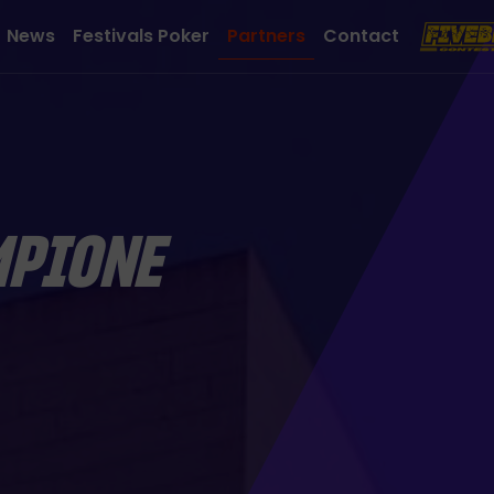
Partners
News
Festivals Poker
Contact
MPIONE