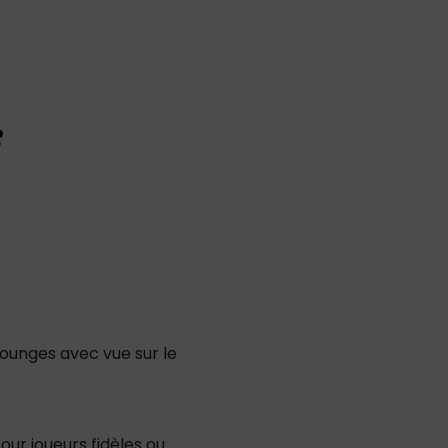
lounges avec vue sur le
ur joueurs fidèles ou