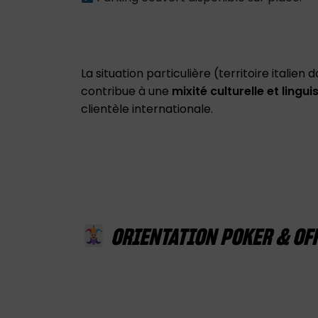
La situation particulière (territoire italien
contribue à une
mixité culturelle et lingui
clientèle internationale.
ORIENTATION POKER & OFF