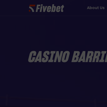
Skip to main content
About Us
CASINO BARRI