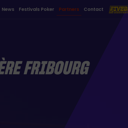
Partners
News
Festivals Poker
Contact
ÈRE FRIBOURG