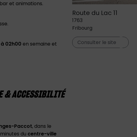
 bar et animations.
Route du Lac 11
1763
sse.
Fribourg
Consulter le site
 à 02h00
en semaine et
 & ACCESSIBILITÉ
nges-Paccot
, dans le
 minutes du
centre-ville