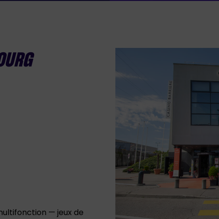
OURG
ultifonction — jeux de