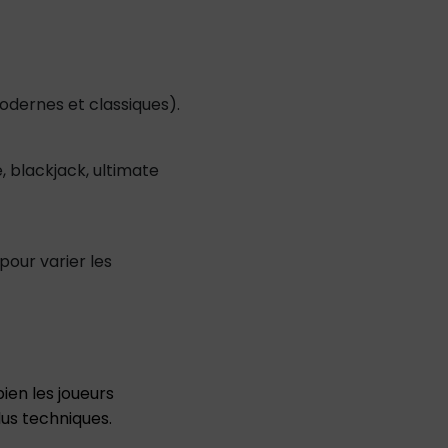
odernes et classiques).
e, blackjack, ultimate
 pour varier les
bien les joueurs
lus techniques.