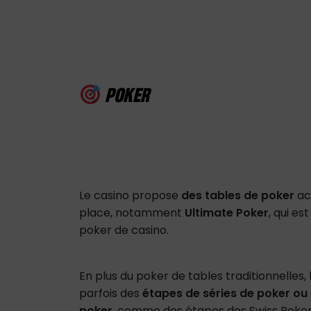
POKER
Le casino propose
des tables de poker
acc
place, notamment
Ultimate Poker
, qui es
poker de casino.
En plus du poker de tables traditionnelles,
parfois des
étapes de séries de poker ou
poker
, comme des étapes des Swiss Poker 