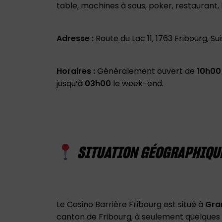
table, machines à sous, poker, restaurant,
Adresse :
Route du Lac 11, 1763 Fribourg, Sui
Horaires :
Généralement ouvert de
10h00
jusqu’à
03h00
le week-end.
SITUATION GÉOGRAPHIQUE
Le Casino Barrière Fribourg est situé à
Gra
canton de Fribourg, à seulement quelques