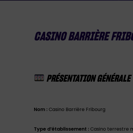
CASINO BARRIÈRE FRIB
PRÉSENTATION GÉNÉRALE
Nom :
Casino Barrière Fribourg
Type d’établissement :
Casino terrestre m