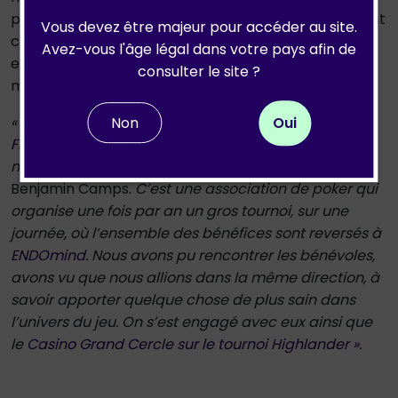
peut toucher tous les organes chez la femme. Elle est
Vous devez être majeur pour accéder au site.
complexe, mal connue, potentiellement invalidante
Avez-vous l'âge légal dans votre pays afin de
et toucherait 10 à 20% des femmes, soit près de 180
consulter le site ?
millions de personnes dans le monde.
«
ENDOmind nous a approché grâce à Mickael
Non
Oui
Freydier
, un joueur qui avait l’habitude de venir sur
nos tournois et qui avait
créé l’EndoPok
,
raconte
Benjamin Camps.
C’est une association de poker qui
organise une fois par an un gros tournoi, sur une
journée, où l’ensemble des bénéfices sont reversés à
ENDOmind
. Nous avons pu rencontrer les bénévoles,
avons vu que nous allions dans la même direction, à
savoir apporter quelque chose de plus sain dans
l’univers du jeu. On s’est engagé avec eux ainsi que
le
Casino Grand Cercle sur le tournoi Highlander ».