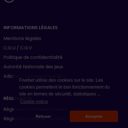
INFORMATIONS LÉGALES
Mentions légales
C.G.U / C.G.V
Politique de confidentialité
Autorité Nationale des jeux
Adictel – Jeu responsable
Fivebet utilise des cookies sur le site. Les
cookies permettent le bon fonctionnement du
site en termes de sécurité, statistiques ...
RÉGLEMENTS
Cookie notice
Règlement Tournois Fivebet
Refuser
Accepter
Règlement Fivebet Contest