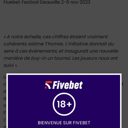
Fivebet Festival Deauville 2-6 nov 2023
« A notre échelle, ces chi
ff
res étaient vraiment
cohérents,
estime Thomas.
L’initiative donnait du
sens à ces évènements, et inaugurait une nouvelle
manière de buy-in un tournoi. Les joueurs nous ont
suivi ».
Le contrat d’exclusivité signé entre
One Drop
et le
circuit World Poker Tour entraine la fin du partenariat
avec Accepted Action. L’occasion pour l’entreprise
d’ouvrir la porte à de nouvelles initiatives, et
18+
notamment EndOmind, qui fait la rencontre de
Fivebet au Casino Grand Cercle d’Aix-les-Bains.
L’association lutte contre l’endométriose, une
BIENVENUE SUR FIVEBET
maladie chronique, inflammatoire et systémique qui