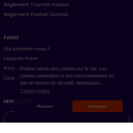
Règlement Tournois Fivebet
Règlement Fivebet Contest
PAGES
Qui sommes-nous ?
Festivals Poker
Partenaires
Fivebet utilise des cookies sur le site. Les
cookies permettent le bon fonctionnement du
Contact
site en termes de sécurité, statistiques ...
Cookie notice
NEWSLETTER
Refuser
Accepter