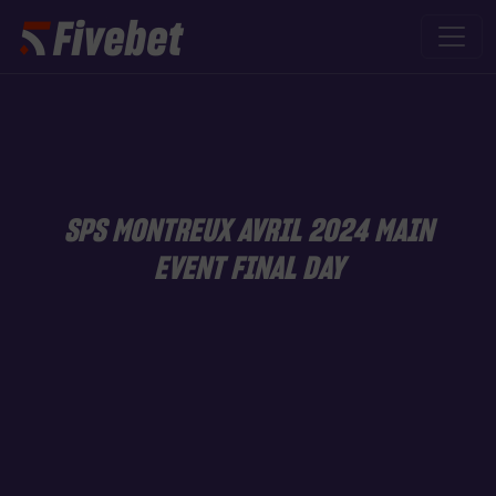
Skip to main content
SPS MONTREUX AVRIL 2024 MAIN
EVENT FINAL DAY