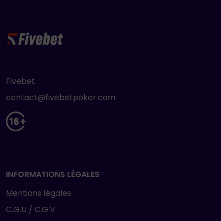
Fivebet
contact@fivebetpoker.com
INFORMATIONS LÉGALES
Mentions légales
C.G.U / C.G.V