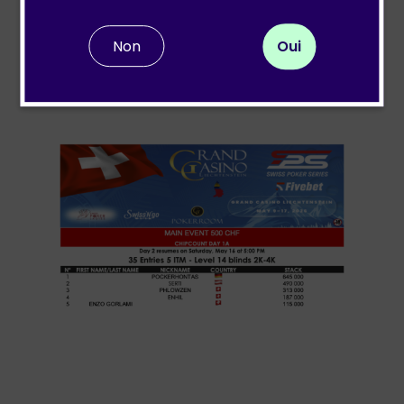
Non
Oui