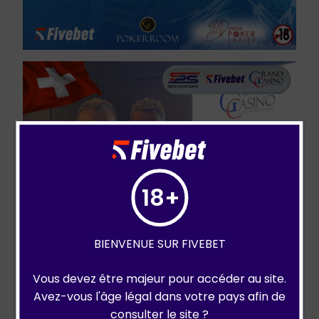
18+
BIENVENUE SUR FIVEBET
Vous devez être majeur pour accéder au site.
Avez-vous l'âge légal dans votre pays afin de
consulter le site ?