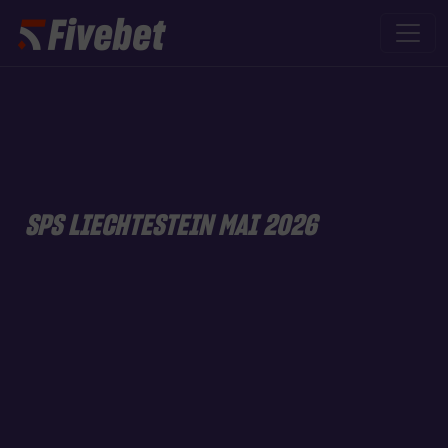
Skip to main content
SPS LIECHTESTEIN MAI 2026