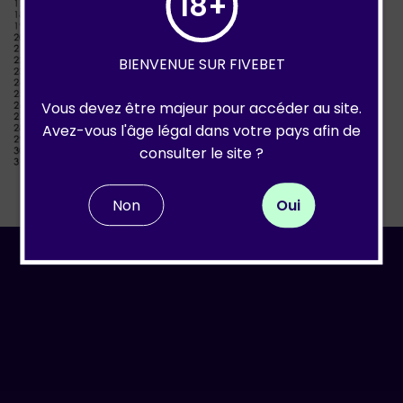
18+
BIENVENUE SUR FIVEBET
Vous devez être majeur pour accéder au site.
Avez-vous l'âge légal dans votre pays afin de
consulter le site ?
Non
Oui